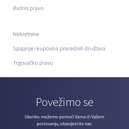
Radno pravo
Nekretnine
Spajanje i kupovina privrednih društava
Trgovačko pravo
Povežimo se
Ukoliko možemo pomoći Vama ili Vašem
poslovanju, obavijestite nas.