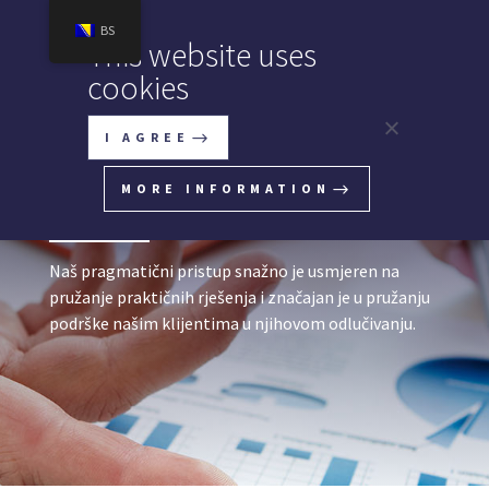
BS
This website uses
cookies
I AGREE
Spajanje i kupovina
privrednih društava
MORE INFORMATION
Naš pragmatični pristup snažno je usmjeren na
pružanje praktičnih rješenja i značajan je u pružanju
podrške našim klijentima u njihovom odlučivanju.